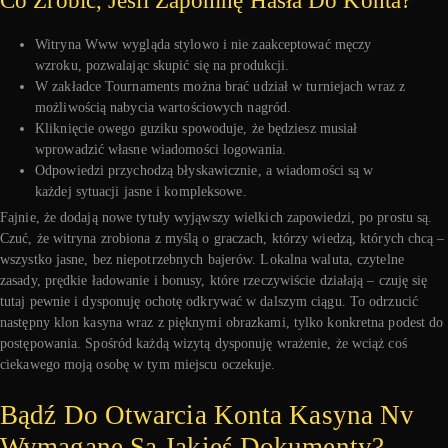
Co Zrobić, Jeśli Zapomnę Hasła Do Konta?
Witryna Www wygląda stylowo i nie zaakceptować męczy
wzroku, pozwalając skupić się na produkcji.
W zakładce Tournaments można brać udział w turniejach wraz z
możliwością nabycia wartościowych nagród.
Kliknięcie owego guziku spowoduje, że będziesz musiał
wprowadzić własne wiadomości logowania.
Odpowiedzi przychodzą błyskawicznie, a wiadomości są w
każdej sytuacji jasne i kompleksowe.
Fajnie, że dodają nowe tytuły wyjąwszy wielkich zapowiedzi, po prostu są.
Czuć, że witryna zrobiona z myślą o graczach, którzy wiedzą, których chcą –
wszystko jasne, bez niepotrzebnych bajerów. Lokalna waluta, czytelne
zasady, prędkie ładowanie i bonusy, które rzeczywiście działają – czuję się
tutaj pewnie i dysponuję ochotę odkrywać w dalszym ciągu. To odrzucić
następny klon kasyna wraz z pięknymi obrazkami, tylko konkretna podest do
postępowania. Spośród każdą wizytą dysponuję wrażenie, że wciąż coś
ciekawego moją osobę w tym miejscu oczekuje.
Bądź Do Otwarcia Konta Kasyna Nv
Wymagane Są Jakieś Dokumenty?