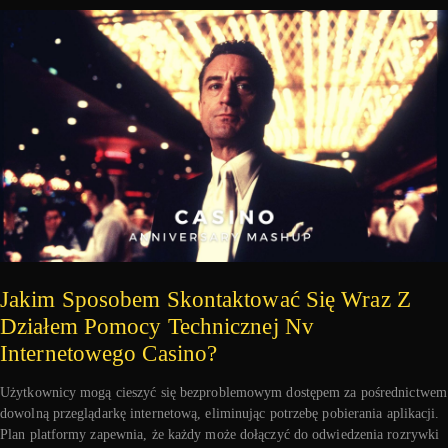
Jakim Sposobem Skontaktować Się Wraz Z
Działem Pomocy Technicznej Nv
Internetowego Casino?
Użytkownicy mogą cieszyć się bezproblemowym dostępem za pośrednictwem
dowolną przeglądarkę internetową, eliminując potrzebę pobierania aplikacji.
Plan platformy zapewnia, że każdy może dołączyć do odwiedzenia rozrywki