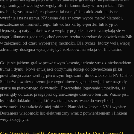
regulaminy, aż według szczegóły ofert i komunikaty w rozrywkach. Nie
trzeba się zastanawiać, co pisarz miał na myśli – całokształt napisane
wyraźnie i na naszemu. NVcasino daje znaczny wybór metod płatności,
niezależnie od momentu tego, lub wolisz kartę, e-portfel lub krypto.
Depozyty są natychmiastowe, a wypłaty prędkie – często zamykają się w
ciągu kilkunastu godzinek, choć czasem trzeba poczekać do odwiedzenia 24h
w zależności od czasu wybieranej możności. Dla tychże, którzy wolą więcej
adrenaliny, dostępna wydaje się być rozbudowana sekcja on-line casino.
Czuję się jakbym grał w prawdziwym kasynie, jedynie wraz z niedostatkiem
tłumu i dymu. Nowi entuzjaści otrzymują dostęp do odwiedzenia pliku
powitalnego zaraz według pierwszym logowaniu do odwiedzenia NV Casino.
Stali użytkownicy otrzymują cotygodniowe sugestie i wyjątkowe nagrody
oparte na pierwotnego aktywności. Powszednie logowanie umożliwia, że
przenigdy odrzucić przegapisz ograniczonego czasowo bonusu. Ważne jest,
by podać dokładne dane, które zostaną zastosowane do weryfikacji
tożsamości i w trakcie do niej robienia Płatności w kasynie NV i wypłaty.
Dostaniesz wiadomość list elektroniczny wraz z potwierdzeniem i linkiem
weryfikacyjnym.