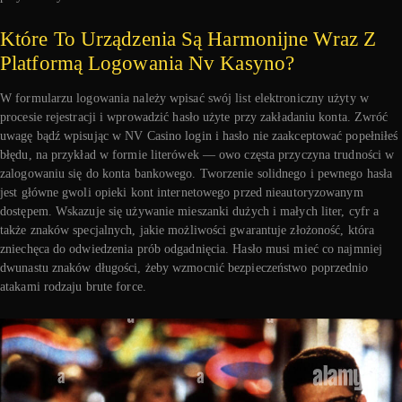
Które To Urządzenia Są Harmonijne Wraz Z
Platformą Logowania Nv Kasyno?
W formularzu logowania należy wpisać swój list elektroniczny użyty w
procesie rejestracji i wprowadzić hasło użyte przy zakładaniu konta. Zwróć
uwagę bądź wpisując w NV Casino login i hasło nie zaakceptować popełniłeś
błędu, na przykład w formie literówek — owo częsta przyczyna trudności w
zalogowaniu się do konta bankowego. Tworzenie solidnego i pewnego hasła
jest główne gwoli opieki kont internetowego przed nieautoryzowanym
dostępem. Wskazuje się używanie mieszanki dużych i małych liter, cyfr a
także znaków specjalnych, jakie możliwości gwarantuje złożoność, która
zniechęca do odwiedzenia prób odgadnięcia. Hasło musi mieć co najmniej
dwunastu znaków długości, żeby wzmocnić bezpieczeństwo poprzednio
atakami rodzaju brute force.