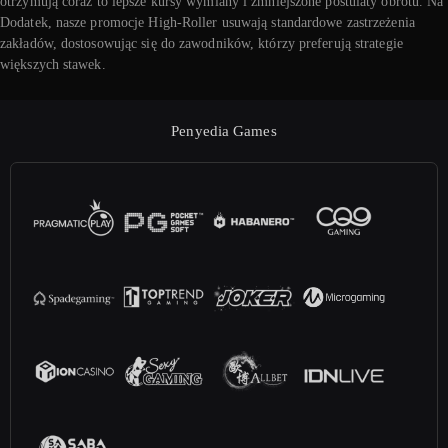
otrzymują coraz to lepsze kursy wymiany i zmniejszone postulaty obrotu. Na
Dodatek, nasze promocje High-Roller usuwają standardowe zastrzeżenia
zakładów, dostosowując się do zawodników, którzy preferują strategie
większych stawek.
Penyedia Games