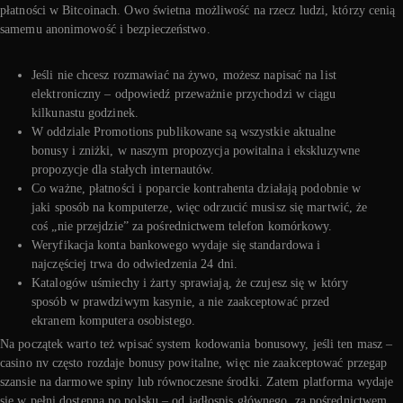
płatności w Bitcoinach. Owo świetna możliwość na rzecz ludzi, którzy cenią
samemu anonimowość i bezpieczeństwo.
Jeśli nie chcesz rozmawiać na żywo, możesz napisać na list
elektroniczny – odpowiedź przeważnie przychodzi w ciągu
kilkunastu godzinek.
W oddziale Promotions publikowane są wszystkie aktualne
bonusy i zniżki, w naszym propozycja powitalna i ekskluzywne
propozycje dla stałych internautów.
Co ważne, płatności i poparcie kontrahenta działają podobnie w
jaki sposób na komputerze, więc odrzucić musisz się martwić, że
coś „nie przejdzie” za pośrednictwem telefon komórkowy.
Weryfikacja konta bankowego wydaje się standardowa i
najczęściej trwa do odwiedzenia 24 dni.
Katalogów uśmiechy i żarty sprawiają, że czujesz się w który
sposób w prawdziwym kasynie, a nie zaakceptować przed
ekranem komputera osobistego.
Na początek warto też wpisać system kodowania bonusowy, jeśli ten masz –
casino nv często rozdaje bonusy powitalne, więc nie zaakceptować przegap
szansie na darmowe spiny lub równoczesne środki. Zatem platforma wydaje
się w pełni dostępna po polsku – od jadłospis głównego, za pośrednictwem