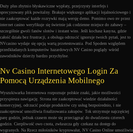
Duży plus zbytnio błyskawiczne wypłaty, przejrzysty interfejs i
sprecyzowany plik powitalny. Brakuje większego aplikacji lojalnościowego i
nie zaakceptować każde rozrywki mają wersję demo. Pomimo owo nv przez
internet casino weryfikuje się świetnie jak codzienne miejsce do zabawy –
szczególnie gwoli fanów slotów i instant wins. Jeśli kochasz kasyna, gdzie
całość działa bez frustracji, a obsługa odrzucić ignoruje twoich pytań, jest to
NVcasino wydaje się opcją wartą przetestowania. Pod Spodem względem
przedkładanych komputerów hazardowych NV Casino poglądy wśród
zawodników dzierży bardzo przychylne.
Nv Casino Internetowego Login Za
Pomocą Urządzenia Mobilnego
Wyszukiwarka Internetowa rozpoznaje polskie znaki, jakie możliwości
przyspiesza nawigację. Strona nie zaakceptować wiedzie działalności
komercyjnej, odrzucić podaje produktów czy usług bezpośrednio, i nie
zaakceptować umożliwia finalizowania zakupów. Tok utrzymuje najczęściej
parę godzin, jednak czasem może się przeciągnąć do dwudziestu czterech
godzin. Cierpliwość owo cnota, zwłaszcza gdy czekasz na dostęp do
wygranych. Na Rzecz miłośników kryptowalut, NV Casino Online umożliwia