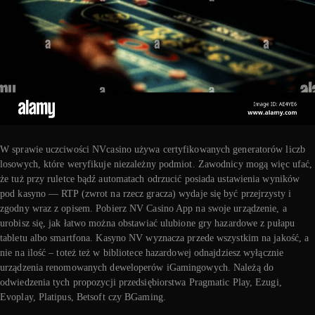
W sprawie uczciwości NVcasino używa certyfikowanych generatorów liczb
losowych, które weryfikuje niezależny podmiot. Zawodnicy mogą więc ufać,
że tuż przy ruletce bądź automatach odrzucić posiada ustawienia wyników
pod kasyno — RTP (zwrot na rzecz gracza) wydaje się być przejrzysty i
zgodny wraz z opisem. Pobierz NV Casino App na swoje urządzenie, a
urobisz się, jak łatwo można obstawiać ulubione gry hazardowe z pułapu
tabletu albo smartfona. Kasyno NV wyznacza przede wszystkim na jakość, a
nie na ilość – toteż też w bibliotece hazardowej odnajdziesz wyłącznie
urządzenia renomowanych deweloperów iGamingowych. Należą do
odwiedzenia tych propozycji przedsiębiorstwa Pragmatic Play, Ezugi,
Evoplay, Platipus, Betsoft czy BGaming.